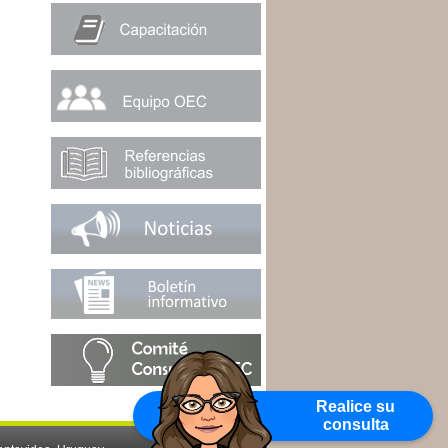
Realice su
consulta