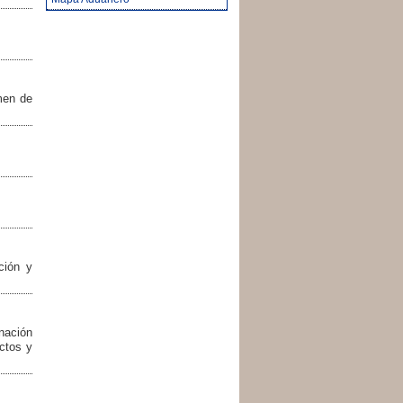
men de
ción y
nación
ectos y