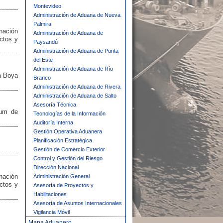
Montevideo
Administración de Aduana de Nueva
Palmira
nación
Administración de Aduana de
ectos y
Paysandú
Administración de Aduana de Punta
del Este
Administración de Aduana de Río
a Boya
Branco
Administración de Aduana de Rivera
Administración de Aduana de Salto
Asesoría Técnica
dum de
Tecnologías de la Información
Auditoría Interna
Gestión Operativa Aduanera
Planificación Estratégica
Gestión de Comercio Exterior
Control y Gestión del Riesgo
Dirección Nacional
nación
Administración General
ectos y
Asesoría de Proyectos y
Habilitaciones
Asesoría de Asuntos Internacionales
Vigilancia Móvil
Mapa Aduanero