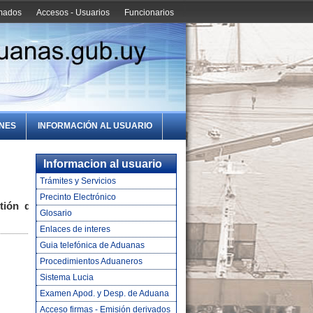
amados
Accesos - Usuarios
Funcionarios
ONES
INFORMACIÓN AL USUARIO
Informacion al usuario
Trámites y Servicios
Precinto Electrónico
tión del
Glosario
Enlaces de interes
Guia telefónica de Aduanas
Procedimientos Aduaneros
Sistema Lucia
Examen Apod. y Desp. de Aduana
Acceso firmas - Emisión derivados