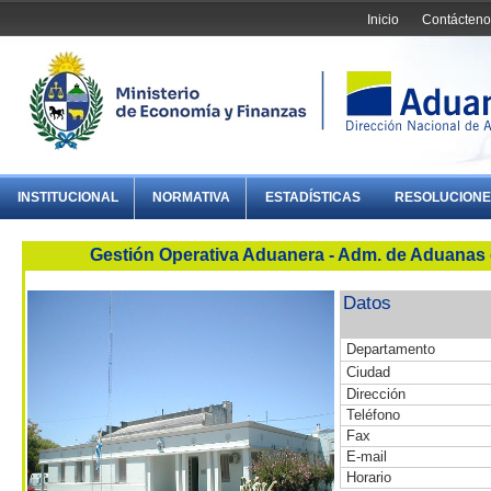
Inicio
Contácteno
INSTITUCIONAL
NORMATIVA
ESTADÍSTICAS
RESOLUCIONE
Gestión Operativa Aduanera - Adm. de Aduanas 
Datos
Departamento
Ciudad
Dirección
Teléfono
Fax
E-mail
Horario