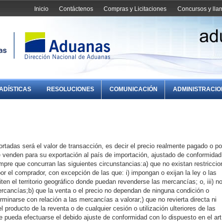
Inicio
Contáctenos
Compras y Licitaciones
Concursos y ll
ADÍSTICAS
RESOLUCIONES
COMUNICACIÓN
ADMINISTRACI
rtadas será el valor de transacción, es decir el precio realmente pagado o po
 venden para su exportación al país de importación, ajustado de conformidad
empre que concurran las siguientes circunstancias:a) que no existan restricci
por el comprador, con excepción de las que: i) impongan o exijan la ley o las
miten el territorio geográfico donde puedan revenderse las mercancías; o, iii) n
ercancías;b) que la venta o el precio no dependan de ninguna condición o
minarse con relación a las mercancías a valorar;) que no revierta directa ni
 producto de la reventa o de cualquier cesión o utilización ulteriores de las
pueda efectuarse el debido ajuste de conformidad con lo dispuesto en el art