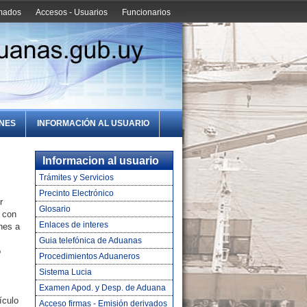
amados
Accesos - Usuarios
Funcionarios
ONES
INFORMACIÓN AL USUARIO
Informacion al usuario
Trámites y Servicios
Precinto Electrónico
r
Glosario
 con
Enlaces de interes
ones a
Guia telefónica de Aduanas
o
Procedimientos Aduaneros
Sistema Lucia
Examen Apod. y Desp. de Aduana
ículo
Acceso firmas - Emisión derivados