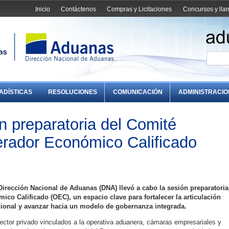
Inicio
Contáctenos
Compras y Licitaciones
Concursos y ll
ADÍSTICAS
RESOLUCIONES
COMUNICACIÓN
ADMINISTRACI
ón preparatoria del Comité
erador Económico Calificado
Dirección Nacional de Aduanas (DNA) llevó a cabo la sesión preparatoria
co Calificado (OEC), un espacio clave para fortalecer la articulación
cional y avanzar hacia un modelo de gobernanza integrada.
sector privado vinculados a la operativa aduanera, cámaras empresariales y