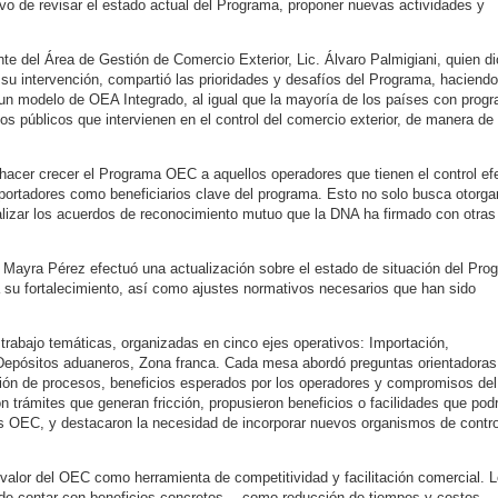
ivo de revisar el estado actual del Programa, proponer nuevas actividades y
nte del Área de Gestión de Comercio Exterior, Lic. Álvaro Palmigiani, quien di
u intervención, compartió las prioridades y desafíos del Programa, haciendo
 un modelo de OEA Integrado, al igual que la mayoría de los países con prog
 públicos que intervienen en el control del comercio exterior, de manera de
 hacer crecer el Programa OEC a aquellos operadores que tienen el control ef
portadores como beneficiarios clave del programa. Esto no solo busca otorga
alizar los acuerdos de reconocimiento mutuo que la DNA ha firmado con otras
Mayra Pérez efectuó una actualización sobre el estado de situación del Pro
 su fortalecimiento, así como ajustes normativos necesarios que han sido
rabajo temáticas, organizadas en cinco ejes operativos: Importación,
/Depósitos aduaneros, Zona franca. Cada mesa abordó preguntas orientadoras
cación de procesos, beneficios esperados por los operadores y compromisos del
on trámites que generan fricción, propusieron beneficios o facilidades que pod
os OEC, y destacaron la necesidad de incorporar nuevos organismos de contro
 valor del OEC como herramienta de competitividad y facilitación comercial. 
a de contar con beneficios concretos —como reducción de tiempos y costos—