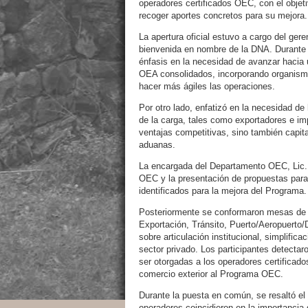
operadores certificados OEC, con el objet
recoger aportes concretos para su mejora.
La apertura oficial estuvo a cargo del gere
bienvenida en nombre de la DNA. Durante s
énfasis en la necesidad de avanzar hacia
OEA consolidados, incorporando organismos
hacer más ágiles las operaciones.
Por otro lado, enfatizó en la necesidad de
de la carga, tales como exportadores e im
ventajas competitivas, sino también capit
aduanas.
La encargada del Departamento OEC, Lic. 
OEC y la presentación de propuestas para
identificados para la mejora del Programa.
Posteriormente se conformaron mesas de t
Exportación, Tránsito, Puerto/Aeropuerto
sobre articulación institucional, simplifi
sector privado. Los participantes detectar
ser otorgadas a los operadores certificad
comercio exterior al Programa OEC.
Durante la puesta en común, se resaltó el
operadores coincidieron en la importanci