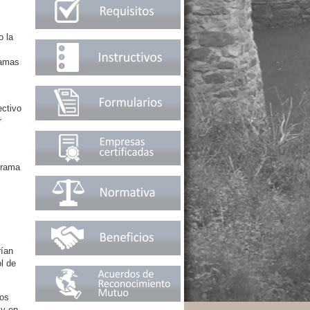
o la
ramas
ectivo
r
grama
rían
l de
Los
 y en