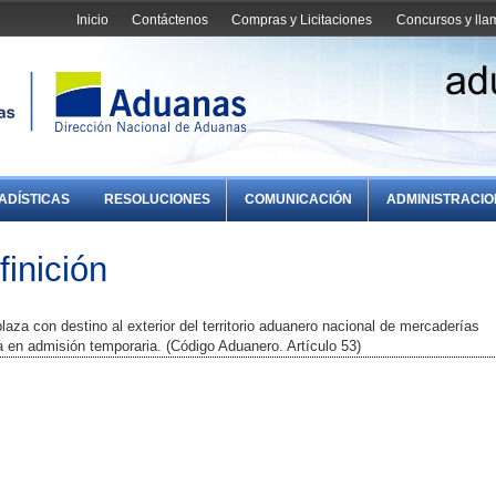
Inicio
Contáctenos
Compras y Licitaciones
Concursos y ll
ADÍSTICAS
RESOLUCIONES
COMUNICACIÓN
ADMINISTRACI
inición
laza con destino al exterior del territorio aduanero nacional de mercaderías
a en admisión temporaria. (Código Aduanero. Artículo 53)