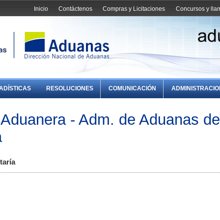
Inicio
Contáctenos
Compras y Licitaciones
Concursos y ll
ADÍSTICAS
RESOLUCIONES
COMUNICACIÓN
ADMINISTRACI
 Aduanera - Adm. de Aduanas de
a
taría