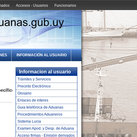
amados
Accesos - Usuarios
Funcionarios
ONES
INFORMACIÓN AL USUARIO
Informacion al usuario
Trámites y Servicios
Precinto Electrónico
ecíficos
Glosario
Enlaces de interes
Guia telefónica de Aduanas
Procedimientos Aduaneros
Sistema Lucia
Examen Apod. y Desp. de Aduana
Acceso firmas - Emisión derivados