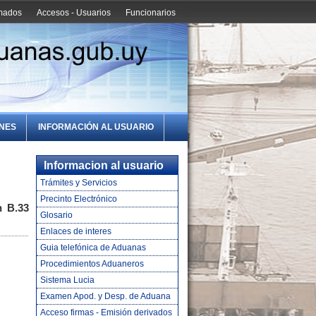
amados
Accesos - Usuarios
Funcionarios
ONES
INFORMACIÓN AL USUARIO
Informacion al usuario
Trámites y Servicios
Precinto Electrónico
n B.33 y
Glosario
Enlaces de interes
Guia telefónica de Aduanas
Procedimientos Aduaneros
Sistema Lucia
Examen Apod. y Desp. de Aduana
Acceso firmas - Emisión derivados